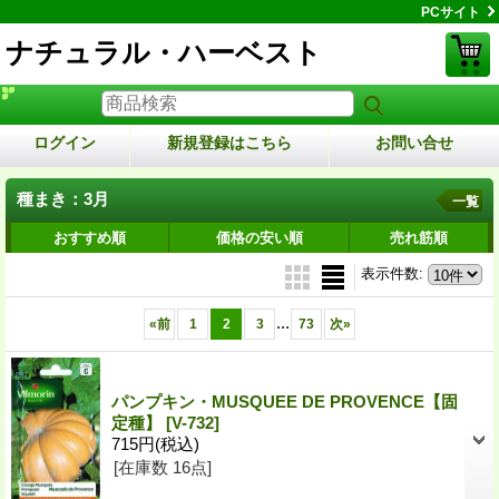
PCサイト
ナチュラル・ハーベスト
ログイン
新規登録はこちら
お問い合せ
種まき：3月
一覧
おすすめ順
価格の安い順
売れ筋順
表示件数
:
...
«
前
1
2
3
73
次
»
パンプキン・MUSQUEE DE PROVENCE【固
定種】
[V-732]
715円
(税込)
[在庫数 16点]