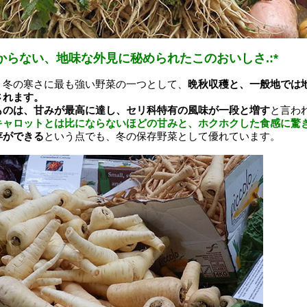
からない、地味な外見に秘められたこのおいしさ.:*
、冬の寒さに最も強い野菜の一つとして、
晩秋収穫と、一般地では
されます。
ものは、甘みが最高に達し、セリ科特有の風味が一段と増す
と言わ
キャロットとは比にならないほどの甘みと、ホクホクした食感に驚
存ができる
という点でも、冬の保存野菜として優れています。