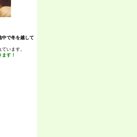
地中で冬を越して
れています。
きます！