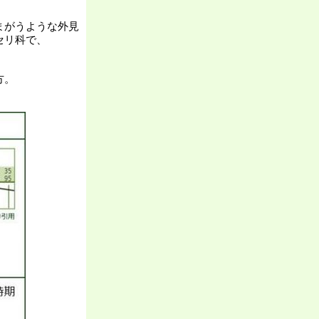
まがうような外見
セリ科で、
方。