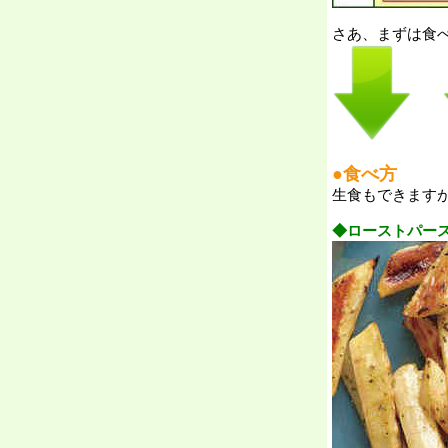
さあ、まずは食
●食べ方
生食もできます
◆ローストパー