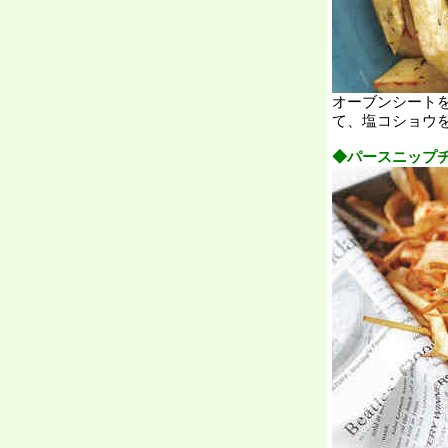
オーブンシート
て、塩コショウ
◆パースニップ