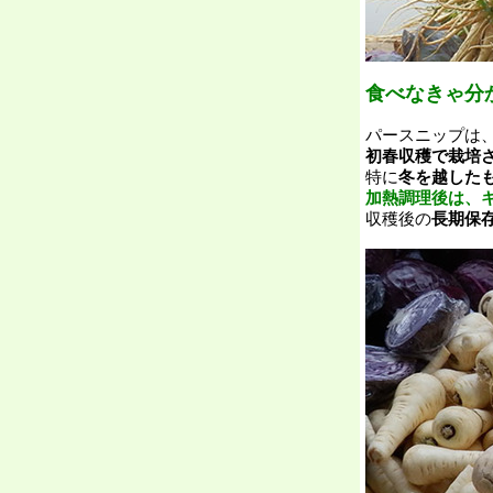
食べなきゃ分
パースニップは
初春収穫で栽培
特に
冬を越した
加熱調理後は、
収穫後の
長期保