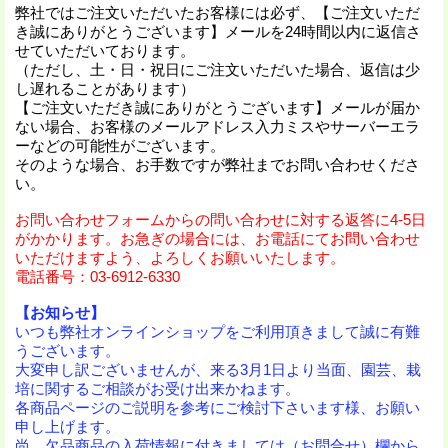
弊社ではご注文いただいたお客様には必ず、【ご注文いただ
き誠にありがとうございます】メールを24時間以内に返信さ
せていただいております。
（ただし、土・日・祝日にご注文いただいた場合、返信は少
し遅れることがあります）
【ご注文いただき誠にありがとうございます】メールが届か
ない場合、お客様のメールアドレス入力ミスやサーバーエラ
ーなどの可能性がございます。
そのような場合、お手数ですが弊社までお問い合わせくださ
い。
お問い合わせフォームからの問い合わせに対する返答に4-5日
がかかります。お急ぎの場合には、お電話にてお問い合わせ
いただけますよう、よろしくお願いいたします。
電話番号：03-6912-6330
【お知らせ】
いつも弊社オンラインショップをご利用頂きまして誠に有難
うございます。
大変申し訳ございませんが、来る3月1日より当面、園芸、栽
培に関するご相談がお受け出来かねます。
各商品ページのご説明を参考にご検討下さいます様、お願い
申し上げます。
尚、欠品商品の入荷情報に付きましては（お問合せ）欄から